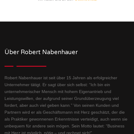
Über Robert Nabenhauer
Robert Nabenhauer ist seit über 15 Jahren als erfolgreicher
Unternehmer tätigt. Er sagt über sich selbst: “Ich bin ein
unternehmerischer Mensch mit hohem Eigenantrieb und
Leistungswillen, der aufgrund seiner Grundüberzeugung viel
fordert, aber auch viel geben kann.” Von seinen Kunden und
Partnern wird er als Geschäftsmann mit Herz geschätzt, der die
als Praktiker gewonnenen Erkenntnisse verteidigt, auch wenn sie
unbequem für andere sein mögen. Sein Motto lautet: “Business
mit Herz ist möglich, nötig – und rechnet sich!”