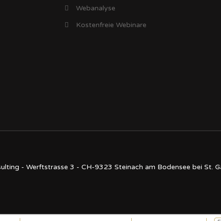
Webanalyse
Kostenfreie Webinare
lting - Werftstrasse 3 - CH-9323 Steinach am Bodensee bei St. G