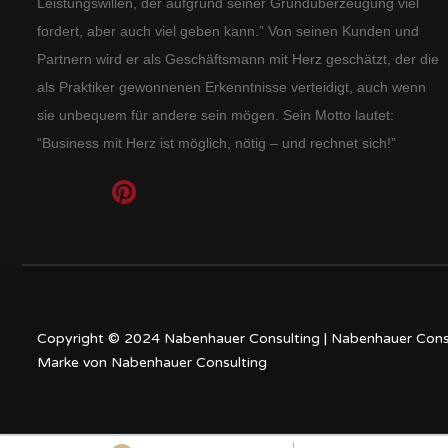
Leistungswillen, der aufgrund seiner Grundüberzeugung viel
fordert, aber auch viel geben kann.” Von seinen Kunden und
Partnern wird er als Geschäftsmann mit Herz geschätzt, der die
als Praktiker gewonnenen Erkenntnisse verteidigt, auch wenn
sie unbequem für andere sein mögen. Sein Motto lautet:
“Business mit Herz ist möglich, nötig – und rechnet sich!”
Copyright © 2024 Nabenhauer Consulting | Nabenhauer Consu
Marke von Nabenhauer Consulting