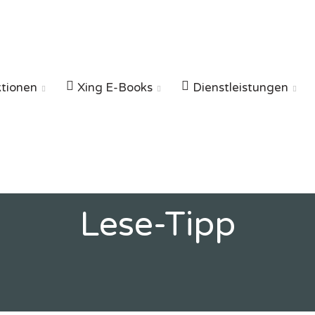
ktionen
Xing E-Books
Dienstleistungen



Lese-Tipp