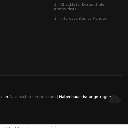
Checkliste: Die zentrale
Kontaktliste
Interessenten vs Kunden
allen
Datenschutz
Impressum
| Nabenhauer ist angetragene