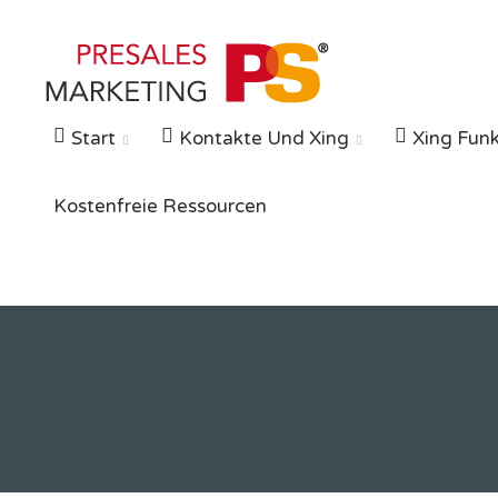
Zum
Inhalt
springen
Start
Kontakte Und Xing
Xing Fun


Kostenfreie Ressourcen