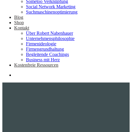
Sometoo Verknüpfung
Social Network Marketing
Suchmaschinenoptimierung
Blog
Shop
Kontakt
Über Robert Nabenhauer
Unternehmensphilosophie
Firmenideologie
Firmengrundhaltung
Begleitende Coachings
Business mit Herz
Kostenfreie Ressourcen