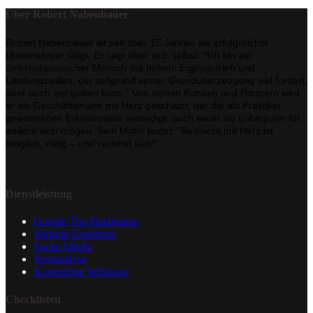
Über Robert Nabenhauer
Robert Nabenhauer ist seit über 15 Jahren als erfolgreicher
Unternehmer tätigt. Er sagt über sich selbst: “Ich bin ein
unternehmerischer Mensch mit hohem Eigenantrieb und
Leistungswillen, der aufgrund seiner Grundüberzeugung viel fordert,
aber auch viel geben kann.” Von seinen Kunden und Partnern wird
er als Geschäftsmann mit Herz geschätzt, der die als Praktiker
gewonnenen Erkenntnisse verteidigt, auch wenn sie unbequem für
andere sein mögen. Sein Motto lautet: “Business mit Herz ist
möglich, nötig – und rechnet sich!”
Dienstleistung
Google Top Platzierung
Website Erstellung
Social Media
Webanalyse
Kostenfreie Webinare
Checklisten