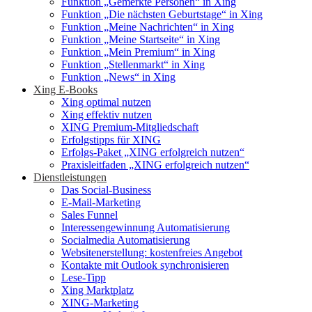
Funktion „Gemerkte Personen“ in Xing
Funktion „Die nächsten Geburtstage“ in Xing
Funktion „Meine Nachrichten“ in Xing
Funktion „Meine Startseite“ in Xing
Funktion „Mein Premium“ in Xing
Funktion „Stellenmarkt“ in Xing
Funktion „News“ in Xing
Xing E-Books
Xing optimal nutzen
Xing effektiv nutzen
XING Premium-Mitgliedschaft
Erfolgstipps für XING
Erfolgs-Paket „XING erfolgreich nutzen“
Praxisleitfaden „XING erfolgreich nutzen“
Dienstleistungen
Das Social-Business
E-Mail-Marketing
Sales Funnel
Interessengewinnung Automatisierung
Socialmedia Automatisierung
Websitenerstellung: kostenfreies Angebot
Kontakte mit Outlook synchronisieren
Lese-Tipp
Xing Marktplatz
XING-Marketing